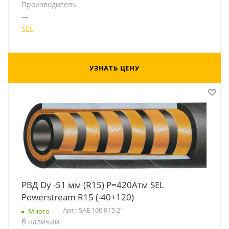
Производитель
—
SEL
УЗНАТЬ ЦЕНУ
РВД Dу -51 мм (R15) Р=420Атм SEL
Powerstream R15 (-40+120)
Арт.: SAE 100 R15 2"
Много
В наличии