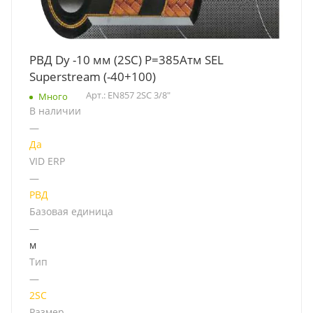
РВД Dу -10 мм (2SC) Р=385Атм SEL
Superstream (-40+100)
Арт.: EN857 2SC 3/8"
Много
В наличии
—
Да
VID ERP
—
РВД
Базовая единица
—
м
Тип
—
2SC
Размер