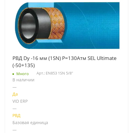
РВД Dу -16 мм (1SN) Р=130Атм SEL Ultimate
(-50+135)
Арт.: EN853 1SN 5/8"
Много
В наличии
—
Да
VID ERP
—
РВД
Базовая единица
—