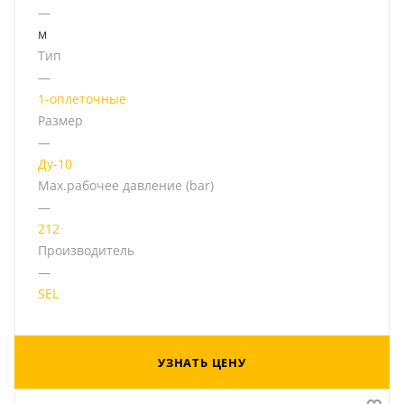
—
м
Тип
—
1-оплеточные
Размер
—
Ду-10
Мах.рабочее давление (bar)
—
212
Производитель
—
SEL
УЗНАТЬ ЦЕНУ