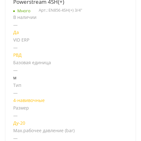
Powerstream 4SH(+)
Арт.: EN856 4SH(+) 3/4"
Много
В наличии
—
Да
VID ERP
—
РВД
Базовая единица
—
м
Тип
—
4-навивочные
Размер
—
Ду-20
Мах.рабочее давление (bar)
—