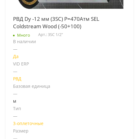
РВД Dу -12 мм (3SC) Р=470Атм SEL
Coldstream Wood (-50+100)
Арт.: 3SC 1/2"
Много
В наличии
—
Да
VID ERP
—
РВД
Базовая единица
—
м
Тип
—
3-оплеточные
Размер
—