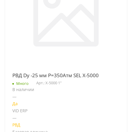
РВД Dу -25 мм Р=350Атм SEL X-5000
Арт.: X-5000 1"
Много
В наличии
—
Да
VID ERP
—
РВД
Базовая единица