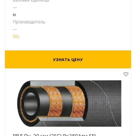
—
м
Производитель
—
SEL
УЗНАТЬ ЦЕНУ
РВД Dу -20 мм (2SC) Р=280Атм SEL