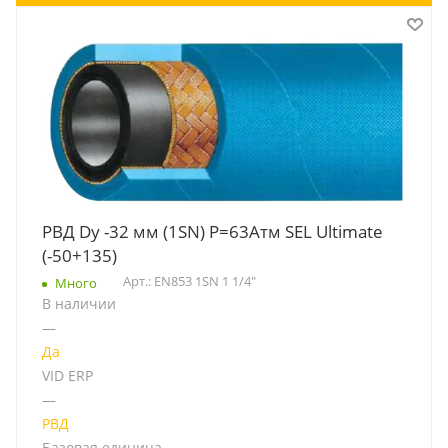
РВД Dу -32 мм (1SN) Р=63Атм SEL Ultimate
(-50+135)
Арт.: EN853 1SN 1 1/4"
Много
В наличии
—
Да
VID ERP
—
РВД
Базовая единица