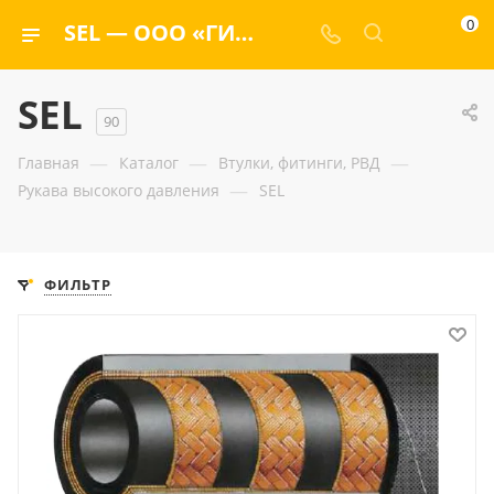
0
SEL — ООО «ГИДРАМАКС»
SEL
90
—
—
—
Главная
Каталог
Втулки, фитинги, РВД
—
Рукава высокого давления
SEL
ФИЛЬТР