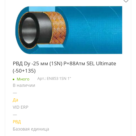
РВД Dу -25 мм (1SN) Р=88Атм SEL Ultimate
(-50+135)
Арт.: EN853 1SN 1"
Много
В наличии
—
Да
VID ERP
—
РВД
Базовая единица