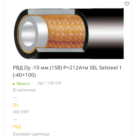
РВД Dу -10 мм (1SB) Р=212Атм SEL Selsteel 1
(-40+100)
Арт.: 1SB 3/8"
Много
В наличии
—
Да
VID ERP
—
РВД
Базовая единица