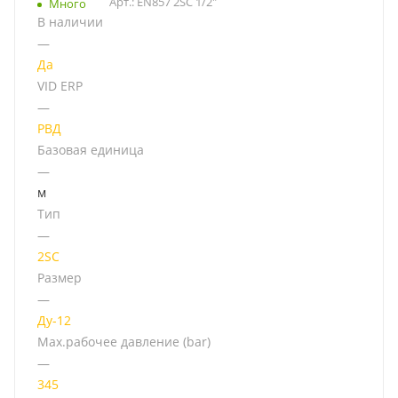
Арт.: EN857 2SC 1/2"
Много
В наличии
—
Да
VID ERP
—
РВД
Базовая единица
—
м
Тип
—
2SC
Размер
—
Ду-12
Мах.рабочее давление (bar)
—
345