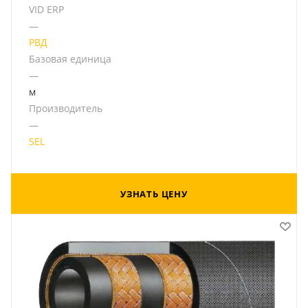
VID ERP
—
РВД
Базовая единица
—
м
Производитель
—
SEL
УЗНАТЬ ЦЕНУ