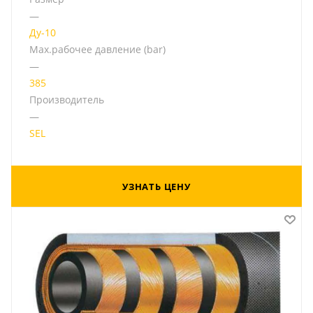
—
Ду-10
Мах.рабочее давление (bar)
—
385
Производитель
—
SEL
УЗНАТЬ ЦЕНУ