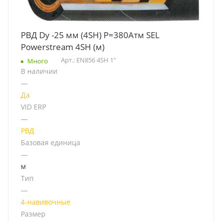
РВД Dу -25 мм (4SH) Р=380Атм SEL
Powerstream 4SH (м)
Арт.: EN856 4SH 1"
Много
В наличии
—
Да
VID ERP
—
РВД
Базовая единица
—
м
Тип
—
4-навивочные
Размер