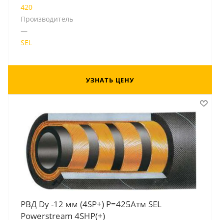
420
Производитель
—
SEL
УЗНАТЬ ЦЕНУ
РВД Dу -12 мм (4SP+) Р=425Атм SEL
Powerstream 4SHP(+)