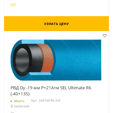
SEL
УЗНАТЬ ЦЕНУ
РВД Dу -19 мм Р=21Атм SEL Ultimate R6
(-40+135)
Арт.: SAE100 R6 3/4"
Много
В наличии
—