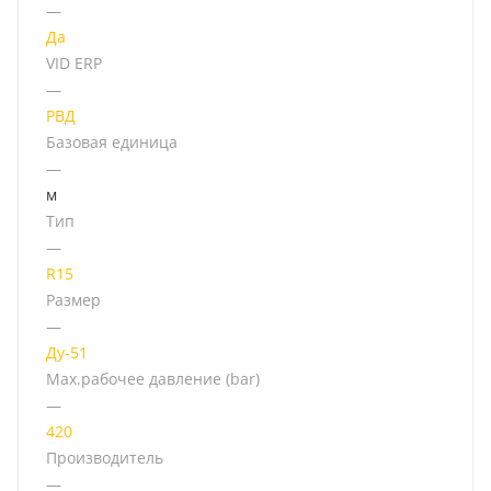
—
Да
VID ERP
—
РВД
Базовая единица
—
м
Тип
—
R15
Размер
—
Ду-51
Мах.рабочее давление (bar)
—
420
Производитель
—