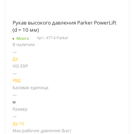
Рукав высокого давления Parker PowerLift
(d = 10 мм)
Арт.: 477-6 Parker
Много
В наличии
—
Да
VID ERP
—
РВД
Базовая единица
—
м
Размер
—
Ду-10
Мах.рабочее давление (bar)