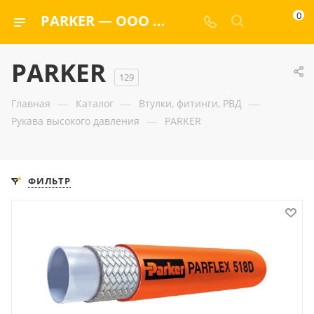
0
PARKER — ООО «ГИДРАМАКС»
PARKER
129
—
—
—
Главная
Каталог
Втулки, фитинги, РВД
—
Рукава высокого давления
PARKER
ФИЛЬТР