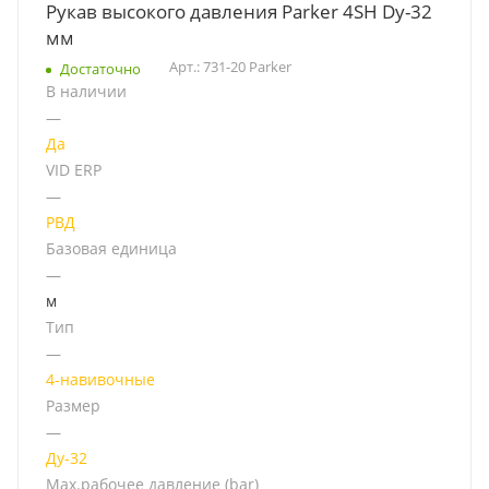
Рукав высокого давления Parker 4SH Dу-32
мм
Арт.: 731-20 Parker
Достаточно
В наличии
—
Да
VID ERP
—
РВД
Базовая единица
—
м
Тип
—
4-навивочные
Размер
—
Ду-32
Мах.рабочее давление (bar)