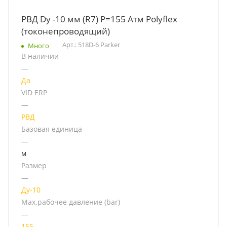
РВД Dу -10 мм (R7) Р=155 Атм Polyflex
(токонепроводящий)
Арт.: 518D-6 Parker
Много
В наличии
—
Да
VID ERP
—
РВД
Базовая единица
—
м
Размер
—
Ду-10
Мах.рабочее давление (bar)
—
155