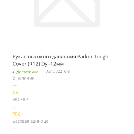
Рукав высокого давления Parker Tough
Cover (R12) Dy -12мм
Арт.: 722TC-8
Достаточно
В наличии
—
Да
VID ERP
—
РВД
Базовая единица
—