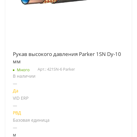
Рукав высокого давления Parker 1SN Dу-10
мм
Арт.: 421SN-6 Parker
Много
В наличии
—
Да
VID ERP
—
РВД
Базовая единица
—
м