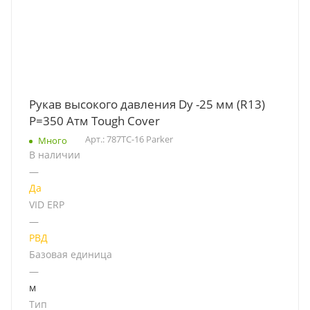
Рукав высокого давления Dу -25 мм (R13)
Р=350 Атм Tough Cover
Арт.: 787TC-16 Parker
Много
В наличии
—
Да
VID ERP
—
РВД
Базовая единица
—
м
Тип