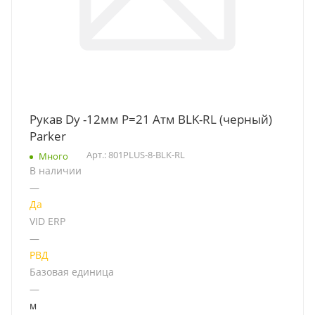
Рукав Dy -12мм P=21 Атм BLK-RL (черный)
Parker
Арт.: 801PLUS-8-BLK-RL
Много
В наличии
—
Да
VID ERP
—
РВД
Базовая единица
—
м