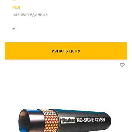
—
РВД
Базовая единица
—
м
УЗНАТЬ ЦЕНУ