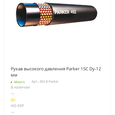
Рукав высокого давления Parker 1SC Dу-12
мм
Арт.: 492-8 Parker
Много
В наличии
—
Да
VID ERP
—