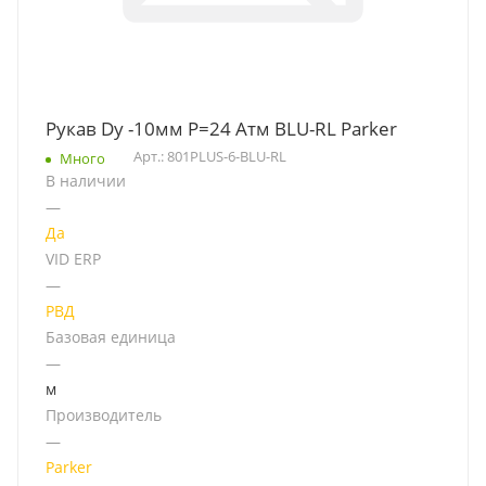
Рукав Dy -10мм P=24 Атм BLU-RL Parker
Арт.: 801PLUS-6-BLU-RL
Много
В наличии
—
Да
VID ERP
—
РВД
Базовая единица
—
м
Производитель
—
Parker