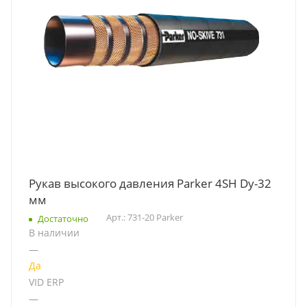
Рукав высокого давления Parker 4SH Dу-32
мм
Арт.: 731-20 Parker
Достаточно
В наличии
—
Да
VID ERP
—