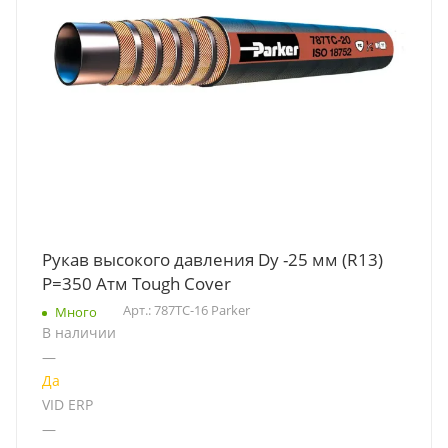
Рукав высокого давления Dу -25 мм (R13)
Р=350 Атм Tough Cover
Арт.: 787TC-16 Parker
Много
В наличии
—
Да
VID ERP
—