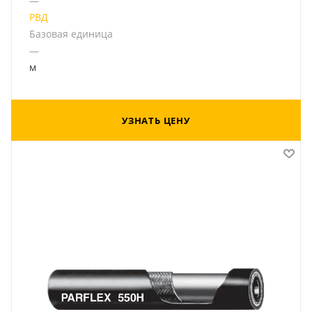
—
РВД
Базовая единица
—
м
УЗНАТЬ ЦЕНУ