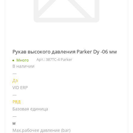
Рукав высокого давления Parker Dу -06 мм
Арт.: 387TC-4 Parker
Много
В наличии
—
Да
VID ERP
—
РВД
Базовая единица
—
м
Мах.рабочее давление (bar)