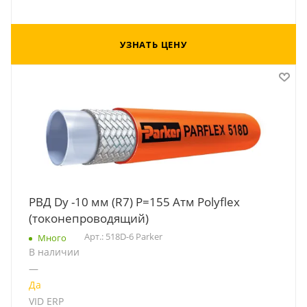
УЗНАТЬ ЦЕНУ
РВД Dу -10 мм (R7) Р=155 Атм Polyflex
(токонепроводящий)
Арт.: 518D-6 Parker
Много
В наличии
—
Да
VID ERP