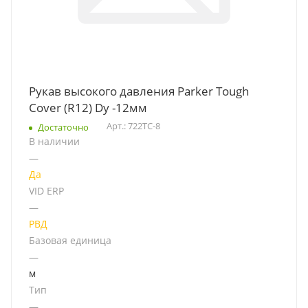
Рукав высокого давления Parker Tough
Cover (R12) Dy -12мм
Арт.: 722TC-8
Достаточно
В наличии
—
Да
VID ERP
—
РВД
Базовая единица
—
м
Тип
—