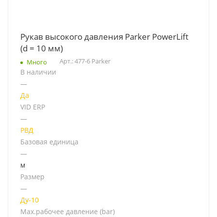
Рукав высокого давления Parker PowerLift
(d = 10 мм)
Арт.: 477-6 Parker
Много
В наличии
—
Да
VID ERP
—
РВД
Базовая единица
—
м
Размер
—
Ду-10
Мах.рабочее давление (bar)