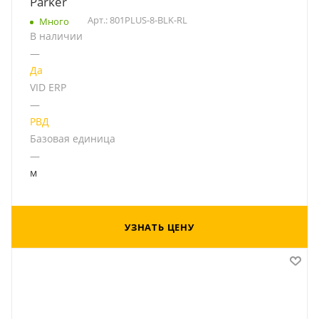
Parker
Арт.: 801PLUS-8-BLK-RL
Много
В наличии
—
Да
VID ERP
—
РВД
Базовая единица
—
м
УЗНАТЬ ЦЕНУ