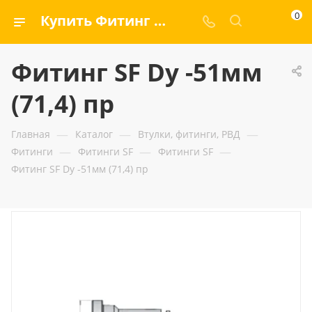
0
Купить Фитинг SF Dу -51мм (71,4) пр — ООО «ГИДРАМАКС»
Фитинг SF Dу -51мм
(71,4) пр
—
—
—
Главная
Каталог
Втулки, фитинги, РВД
—
—
—
Фитинги
Фитинги SF
Фитинги SF
Фитинг SF Dу -51мм (71,4) пр