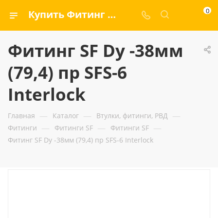
0
Купить Фитинг SF Dу -38мм (79,4) пр SFS-6 Interlock — ООО «ГИДРАМАКС»
Фитинг SF Dу -38мм
(79,4) пр SFS-6
Interlock
—
—
—
Главная
Каталог
Втулки, фитинги, РВД
—
—
—
Фитинги
Фитинги SF
Фитинги SF
Фитинг SF Dу -38мм (79,4) пр SFS-6 Interlock