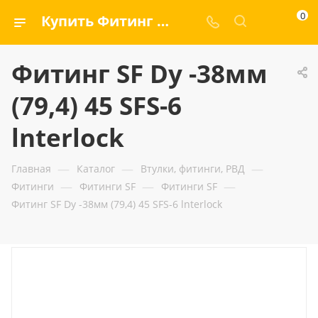
0
Купить Фитинг SF Dу -38мм (79,4) 45 SFS-6 lnterlock — ООО «ГИДРАМАКС»
Фитинг SF Dу -38мм
(79,4) 45 SFS-6
lnterlock
—
—
—
Главная
Каталог
Втулки, фитинги, РВД
—
—
—
Фитинги
Фитинги SF
Фитинги SF
Фитинг SF Dу -38мм (79,4) 45 SFS-6 lnterlock