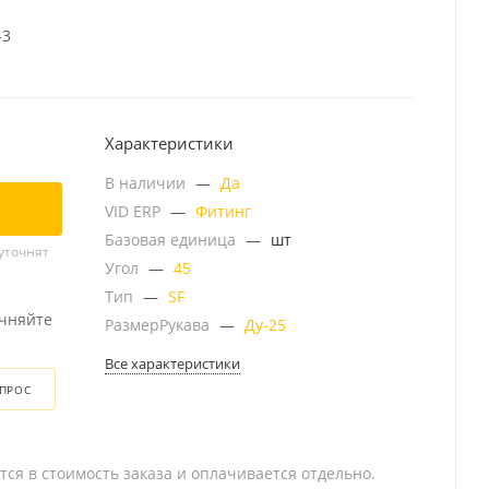
-3
Характеристики
В наличии
—
Да
VID ERP
—
Фитинг
Базовая единица
—
шт
уточнят
Угол
—
45
Тип
—
SF
очняйте
РазмерРукава
—
Ду-25
Все характеристики
ОПРОС
тся в стоимость заказа и оплачивается отдельно.