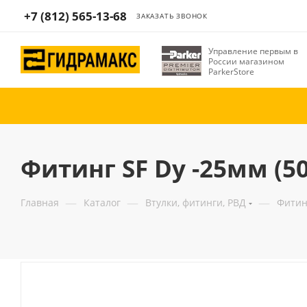
+7 (812) 565-13-68
ЗАКАЗАТЬ ЗВОНОК
Управление первым в
России магазином
ParkerStore
Фитинг SF Dу -25мм (50,
—
—
—
Главная
Каталог
Втулки, фитинги, РВД
Фитин