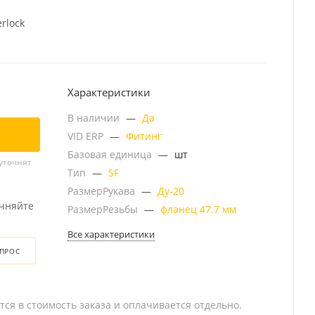
erlock
Характеристики
В наличии
—
Да
VID ERP
—
Фитинг
Базовая единица
—
шт
уточнят
Тип
—
SF
РазмерРукава
—
Ду-20
очняйте
РазмерРезьбы
—
фланец 47.7 мм
Все характеристики
ОПРОС
тся в стоимость заказа и оплачивается отдельно.