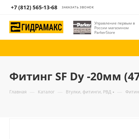
+7 (812) 565-13-68
ЗАКАЗАТЬ ЗВОНОК
Управление первым в
России магазином
ParkerStore
Фитинг SF Dу -20мм (47,
—
—
—
Главная
Каталог
Втулки, фитинги, РВД
Фитин