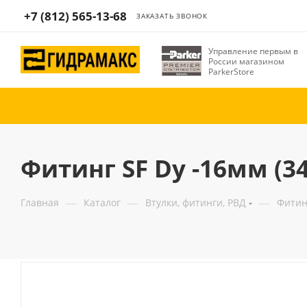
+7 (812) 565-13-68
ЗАКАЗАТЬ ЗВОНОК
Управление первым в
России магазином
ParkerStore
Фитинг SF Dу -16мм (34
—
—
—
Главная
Каталог
Втулки, фитинги, РВД
Фитин