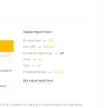
Характеристики
В наличии
—
Да
VID ERP
—
Фитинг
Базовая единица
—
шт
уточнят
Угол
—
90
Тип
—
SF
очняйте
РазмерРукава
—
Ду-16
Все характеристики
ОПРОС
тся в стоимость заказа и оплачивается отдельно.