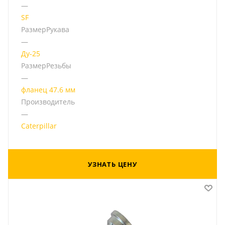
—
SF
РазмерРукава
—
Ду-25
РазмерРезьбы
—
фланец 47.6 мм
Производитель
—
Caterpillar
УЗНАТЬ ЦЕНУ