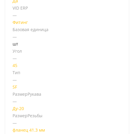
Да
VID ERP
—
Фитинг
Базовая единица
—
шт
Угол
—
45
Тип
—
SF
РазмерРукава
—
Ду-20
РазмерРезьбы
—
фланец 41.3 мм