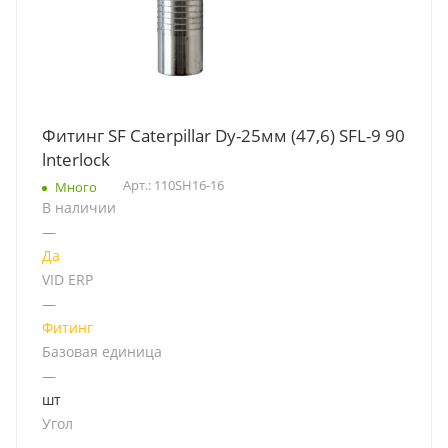
Фитинг SF Caterpillar Dy-25мм (47,6) SFL-9 90
lnterlock
Арт.: 110SH16-16
Много
В наличии
—
Да
VID ERP
—
Фитинг
Базовая единица
—
шт
Угол
—