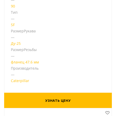
90
Тип
—
SF
РазмерРукава
—
Ду-25
РазмерРезьбы
—
фланец 47.6 мм
Производитель
—
Caterpillar
УЗНАТЬ ЦЕНУ