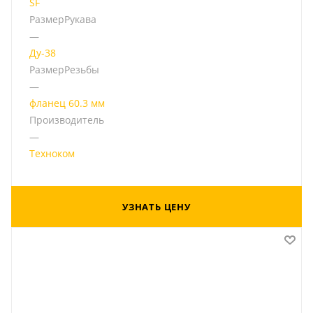
SF
РазмерРукава
—
Ду-38
РазмерРезьбы
—
фланец 60.3 мм
Производитель
—
Техноком
УЗНАТЬ ЦЕНУ