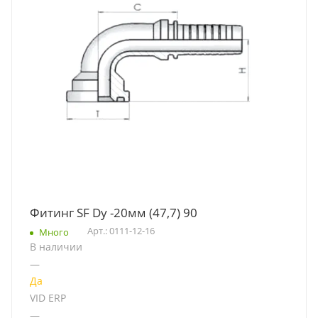
Фитинг SF Dу -20мм (47,7) 90
Арт.: 0111-12-16
Много
В наличии
—
Да
VID ERP
—