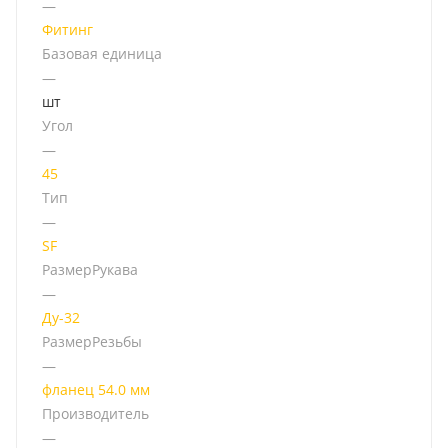
—
Фитинг
Базовая единица
—
шт
Угол
—
45
Тип
—
SF
РазмерРукава
—
Ду-32
РазмерРезьбы
—
фланец 54.0 мм
Производитель
—