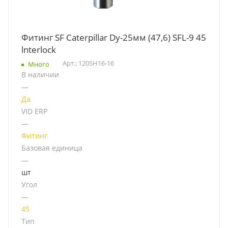
Фитинг SF Caterpillar Dy-25мм (47,6) SFL-9 45
lnterlock
Арт.: 120SH16-16
Много
В наличии
—
Да
VID ERP
—
Фитинг
Базовая единица
—
шт
Угол
—
45
Тип