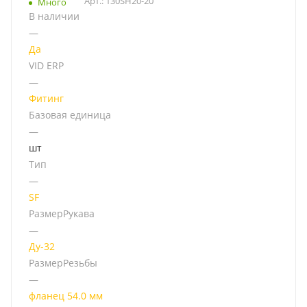
Арт.: 130SH20-20
Много
В наличии
—
Да
VID ERP
—
Фитинг
Базовая единица
—
шт
Тип
—
SF
РазмерРукава
—
Ду-32
РазмерРезьбы
—
фланец 54.0 мм