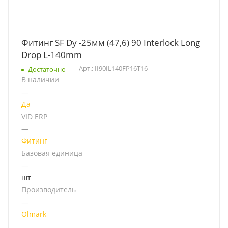
Фитинг SF Dу -25мм (47,6) 90 Interlock Long
Drop L-140mm
Арт.: II90IL140FP16T16
Достаточно
В наличии
—
Да
VID ERP
—
Фитинг
Базовая единица
—
шт
Производитель
—
Olmark