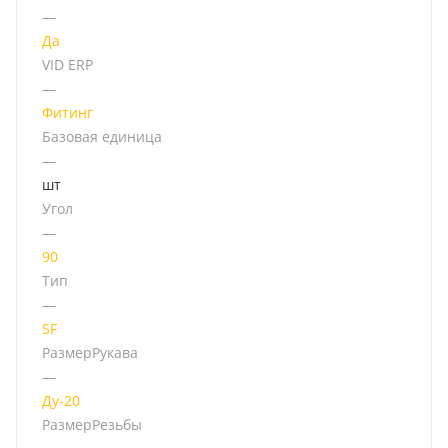
—
Да
VID ERP
—
Фитинг
Базовая единица
—
шт
Угол
—
90
Тип
—
SF
РазмерРукава
—
Ду-20
РазмерРезьбы