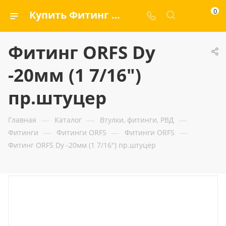
0
Купить Фитинг ORFS Dу -20мм (1 7/16") пр.штуцер — ООО «ГИДРАМАКС»
Фитинг ORFS Dу
-20мм (1 7/16")
пр.штуцер
—
—
—
Главная
Каталог
Втулки, фитинги, РВД
—
—
—
Фитинги
Фитинги ORFS
Фитинги ORFS
Фитинг ORFS Dу -20мм (1 7/16") пр.штуцер