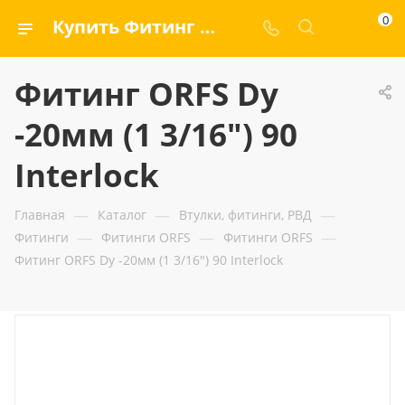
0
Купить Фитинг ORFS Dу -20мм (1 3/16") 90 Interlock — ООО «ГИДРАМАКС»
Фитинг ORFS Dу
-20мм (1 3/16") 90
Interlock
—
—
—
Главная
Каталог
Втулки, фитинги, РВД
—
—
—
Фитинги
Фитинги ORFS
Фитинги ORFS
Фитинг ORFS Dу -20мм (1 3/16") 90 Interlock