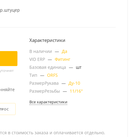
пр.штуцер
Характеристики
В наличии
—
Да
VID ERP
—
Фитинг
Базовая единица
—
шт
уточнят
Тип
—
ORFS
РазмерРукава
—
Ду-10
очняйте
РазмерРезьбы
—
11/16"
Все характеристики
ОПРОС
тся в стоимость заказа и оплачивается отдельно.