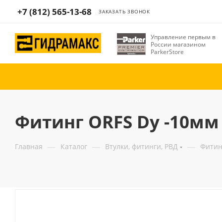
+7 (812) 565-13-68
ЗАКАЗАТЬ ЗВОНОК
Управление первым в
России магазином
ParkerStore
Фитинг ORFS Dу -10мм 
—
—
—
Главная
Каталог
Втулки, фитинги, РВД
Фитин