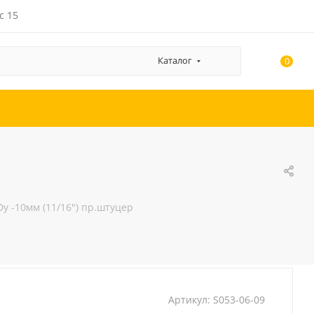
с 15
Каталог
0
у -10мм (11/16") пр.штуцер
Артикул:
S053-06-09