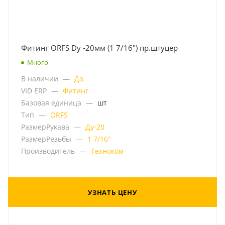
Фитинг ORFS Dу -20мм (1 7/16") пр.штуцер
Много
В наличии
—
Да
VID ERP
—
Фитинг
Базовая единица
—
шт
Тип
—
ORFS
РазмерРукава
—
Ду-20
РазмерРезьбы
—
1 7/16"
Производитель
—
Техноком
УЗНАТЬ ЦЕНУ