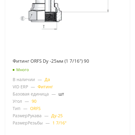
Фитинг ORFS Dу -25мм (1 7/16") 90
Много
В наличии
—
Да
VID ERP
—
Фитинг
Базовая единица
—
шт
Угол
—
90
Тип
—
ORFS
РазмерРукава
—
Ду-25
РазмерРезьбы
—
1 7/16"