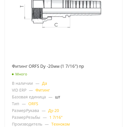
Фитинг ORFS Dу -20мм (1 7/16") пр
Много
В наличии
—
Да
VID ERP
—
Фитинг
Базовая единица
—
шт
Тип
—
ORFS
РазмерРукава
—
Ду-20
РазмерРезьбы
—
1 7/16"
Производитель
—
Техноком