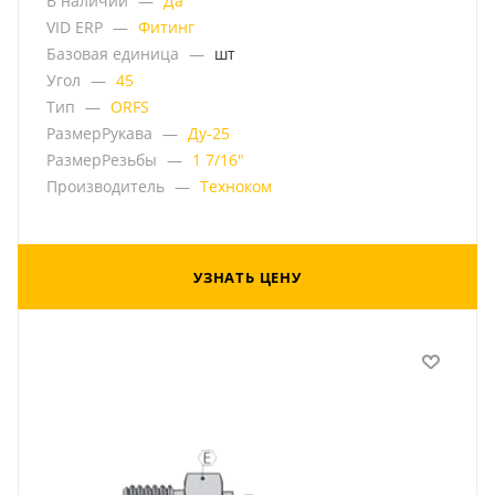
В наличии
—
Да
VID ERP
—
Фитинг
Базовая единица
—
шт
Угол
—
45
Тип
—
ORFS
РазмерРукава
—
Ду-25
РазмерРезьбы
—
1 7/16"
Производитель
—
Техноком
УЗНАТЬ ЦЕНУ