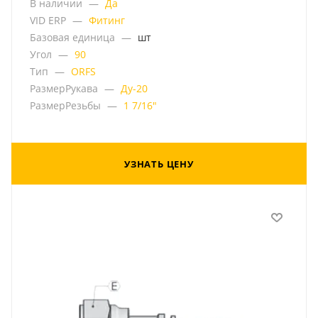
В наличии
—
Да
VID ERP
—
Фитинг
Базовая единица
—
шт
Угол
—
90
Тип
—
ORFS
РазмерРукава
—
Ду-20
РазмерРезьбы
—
1 7/16"
УЗНАТЬ ЦЕНУ