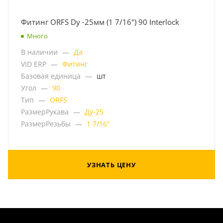
Фитинг ORFS Dу -25мм (1 7/16") 90 Interlock
Много
В наличии
—
Да
VID ERP
—
Фитинг
Базовая единица
—
шт
Угол
—
90
Тип
—
ORFS
РазмерРукава
—
Ду-25
РазмерРезьбы
—
1 7/16"
УЗНАТЬ ЦЕНУ