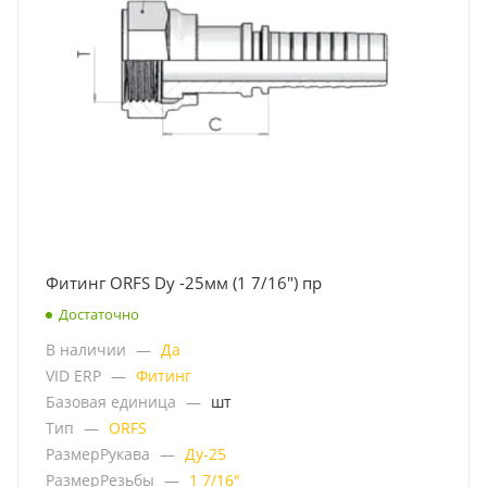
Фитинг ORFS Dу -25мм (1 7/16") пр
Достаточно
В наличии
—
Да
VID ERP
—
Фитинг
Базовая единица
—
шт
Тип
—
ORFS
РазмерРукава
—
Ду-25
РазмерРезьбы
—
1 7/16"