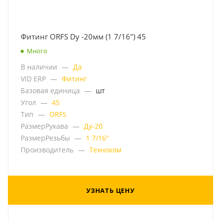
Фитинг ORFS Dу -20мм (1 7/16") 45
Много
В наличии
—
Да
VID ERP
—
Фитинг
Базовая единица
—
шт
Угол
—
45
Тип
—
ORFS
РазмерРукава
—
Ду-20
РазмерРезьбы
—
1 7/16"
Производитель
—
Техноком
УЗНАТЬ ЦЕНУ