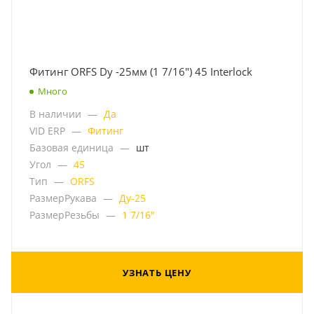
Фитинг ORFS Dу -25мм (1 7/16") 45 Interlock
Много
В наличии
—
Да
VID ERP
—
Фитинг
Базовая единица
—
шт
Угол
—
45
Тип
—
ORFS
РазмерРукава
—
Ду-25
РазмерРезьбы
—
1 7/16"
УЗНАТЬ ЦЕНУ