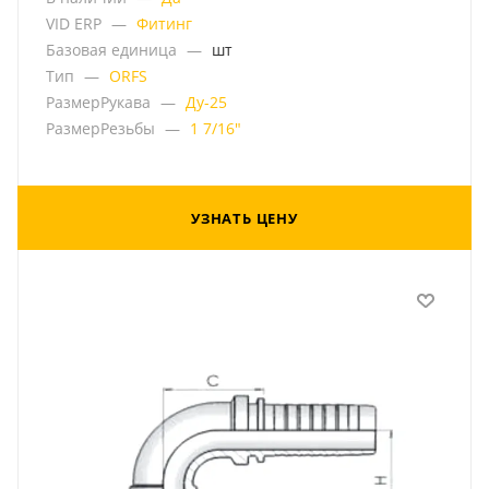
VID ERP
—
Фитинг
Базовая единица
—
шт
Тип
—
ORFS
РазмерРукава
—
Ду-25
РазмерРезьбы
—
1 7/16"
УЗНАТЬ ЦЕНУ