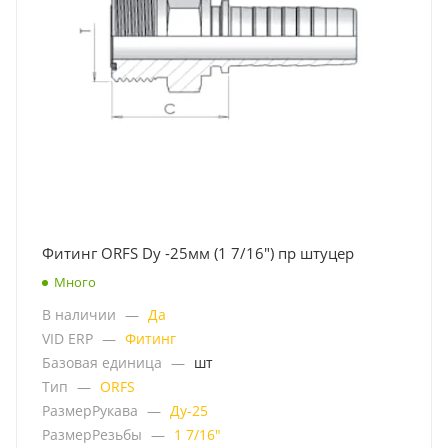
Фитинг ORFS Dу -25мм (1 7/16") пр штуцер
Много
В наличии
—
Да
VID ERP
—
Фитинг
Базовая единица
—
шт
Тип
—
ORFS
РазмерРукава
—
Ду-25
РазмерРезьбы
—
1 7/16"