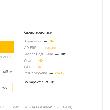
Характеристики
В наличии
—
Да
VID ERP
—
Фитинг
Базовая единица
—
шт
уточнят
Угол
—
45
Тип
—
JIC
очняйте
РазмерРукава
—
Ду-12
Все характеристики
ОПРОС
тся в стоимость заказа и оплачивается отдельно.