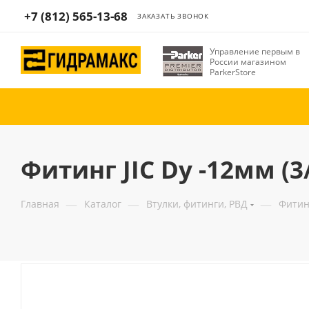
+7 (812) 565-13-68
ЗАКАЗАТЬ ЗВОНОК
Управление первым в
России магазином
ParkerStore
Фитинг JIC Dу -12мм (3/
—
—
—
Главная
Каталог
Втулки, фитинги, РВД
Фитин