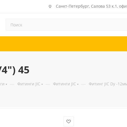
Санкт-Петербург, Салова 53 к.1, офи
4") 45
—
—
—
ги
Фитинги JIC
Фитинги JIC
Фитинг JIC Dу -12мм