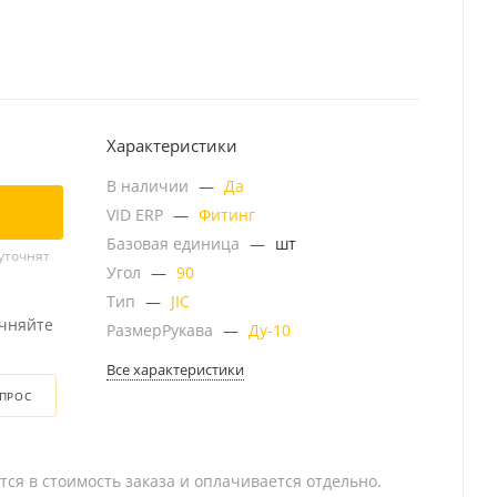
Характеристики
В наличии
—
Да
VID ERP
—
Фитинг
Базовая единица
—
шт
уточнят
Угол
—
90
Тип
—
JIC
очняйте
РазмерРукава
—
Ду-10
Все характеристики
ОПРОС
тся в стоимость заказа и оплачивается отдельно.