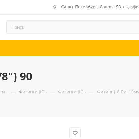
Санкт-Петербург, Салова 53 к.1, офи
8") 90
—
—
—
ги
Фитинги JIC
Фитинги JIC
Фитинг JIC Dу -10мм