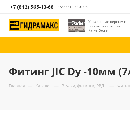
+7 (812) 565-13-68
ЗАКАЗАТЬ ЗВОНОК
Управление первым в
России магазином
ParkerStore
Фитинг JIC Dу -10мм (7/
—
—
—
Главная
Каталог
Втулки, фитинги, РВД
Фитин