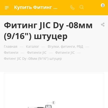
0
Купить Фитинг JIC Dу -08мм (9/16") штуцер — ООО «ГИДРАМАКС»
Фитинг JIC Dу -08мм
(9/16") штуцер
—
—
—
Главная
Каталог
Втулки, фитинги, РВД
—
—
—
Фитинги
Фитинги JIC
Фитинги JIC
Фитинг JIC Dу -08мм (9/16") штуцер