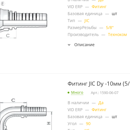
VID ERP
—
Фитинг
Базовая единица
—
шт
Тип
—
JIC
РазмерРезьбы
—
5/8"
Производитель
—
Техноком
Описание
Фитинг JIC Dу -10мм (5/
Много
Арт.: 1590-06-07
В наличии
—
Да
VID ERP
—
Фитинг
Базовая единица
—
шт
Угол
—
90