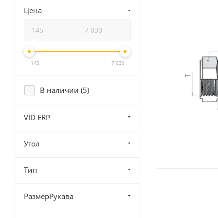
Цена
145
7 030
В наличии (
5
)
VID ERP
Угол
Тип
РазмерРукава