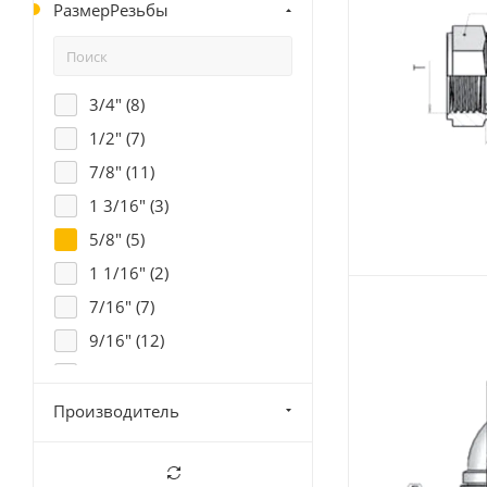
РазмерРезьбы
3/4" (
8
)
1/2" (
7
)
7/8" (
11
)
1 3/16" (
3
)
5/8" (
5
)
1 1/16" (
2
)
7/16" (
7
)
9/16" (
12
)
1 1/16" (
16
)
1 5/16" (
12
)
Производитель
2 1/2" (
2
)
1 5/8" (
12
)