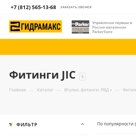
+7 (812) 565-13-68
ЗАКАЗАТЬ ЗВОНОК
Управление первым в
России магазином
ParkerStore
Фитинги JIC
5
—
—
—
Главная
Каталог
Втулки, фитинги, РВД
Фитин
По популярности 
ФИЛЬТР