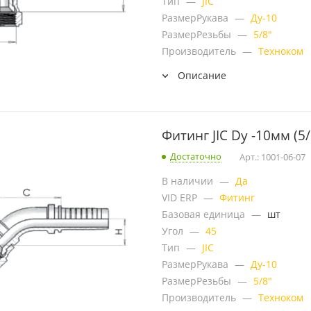
Тип
—
JIC
РазмерРукава
—
Ду-10
РазмерРезьбы
—
5/8"
Производитель
—
Техноком
Описание
Фитинг JIC Dу -10мм (5/
Достаточно
Арт.: 1001-06-07
В наличии
—
Да
VID ERP
—
Фитинг
Базовая единица
—
шт
Угол
—
45
Тип
—
JIC
РазмерРукава
—
Ду-10
РазмерРезьбы
—
5/8"
Производитель
—
Техноком