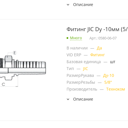
Описание
Фитинг JIC Dу -10мм (5
Много
Арт.: 0580-06-07
В наличии
—
Да
VID ERP
—
Фитинг
Базовая единица
—
шт
Тип
—
JIC
РазмерРукава
—
Ду-10
РазмерРезьбы
—
5/8"
Производитель
—
Техноком
Описание