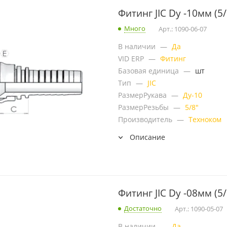
Фитинг JIC Dу -10мм (5/
Много
Арт.: 1090-06-07
В наличии
—
Да
VID ERP
—
Фитинг
Базовая единица
—
шт
Тип
—
JIC
РазмерРукава
—
Ду-10
РазмерРезьбы
—
5/8"
Производитель
—
Техноком
Описание
Фитинг JIC Dу -08мм (5/
Достаточно
Арт.: 1090-05-07
В наличии
—
Да