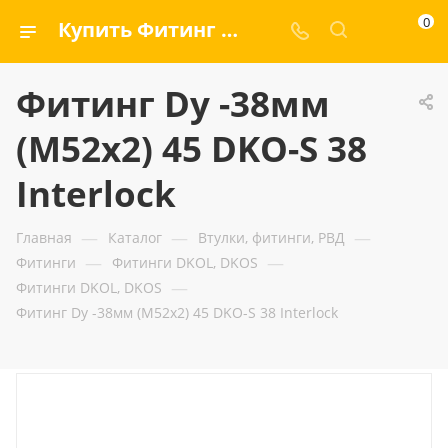
0
Купить Фитинг Dу -38мм (М52х2) 45 DKO-S 38 Interlock — ООО «ГИДРАМАКС»
Фитинг Dу -38мм
(М52х2) 45 DKO-S 38
Interlock
—
—
—
Главная
Каталог
Втулки, фитинги, РВД
—
—
Фитинги
Фитинги DKOL, DKOS
—
Фитинги DKOL, DKOS
Фитинг Dу -38мм (М52х2) 45 DKO-S 38 Interlock