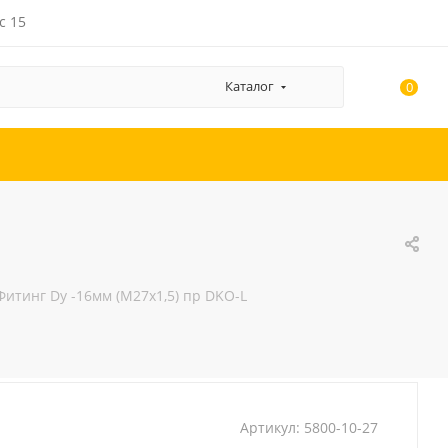
с 15
Каталог
0
Фитинг Dу -16мм (М27х1,5) пр DKO-L
Артикул:
5800-10-27