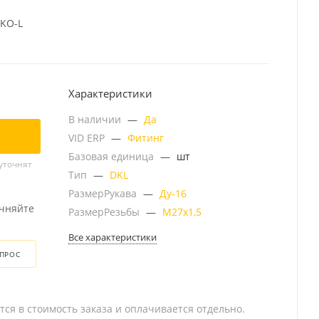
DKO-L
Характеристики
В наличии
—
Да
VID ERP
—
Фитинг
Базовая единица
—
шт
уточнят
Тип
—
DKL
РазмерРукава
—
Ду-16
очняйте
РазмерРезьбы
—
М27х1,5
Все характеристики
ОПРОС
тся в стоимость заказа и оплачивается отдельно.