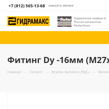
+7 (812) 565-13-68
ЗАКАЗАТЬ ЗВОНОК
Управление первым в
России магазином
ParkerStore
Фитинг Dу -16мм (М27х
—
—
—
Главная
Каталог
Втулки, фитинги, РВД
Фитин