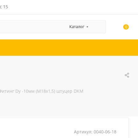
с 15
Каталог
0
Фитинг Dу -10мм (М18х1,5) штуцер DKM
Артикул:
0040-06-18