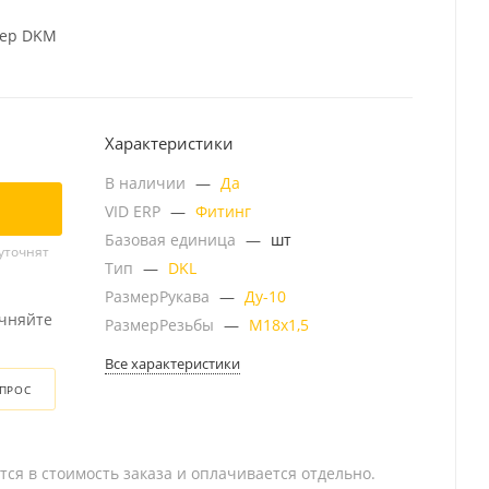
цер DKM
Характеристики
В наличии
—
Да
VID ERP
—
Фитинг
Базовая единица
—
шт
уточнят
Тип
—
DKL
РазмерРукава
—
Ду-10
очняйте
РазмерРезьбы
—
М18х1,5
Все характеристики
ОПРОС
тся в стоимость заказа и оплачивается отдельно.