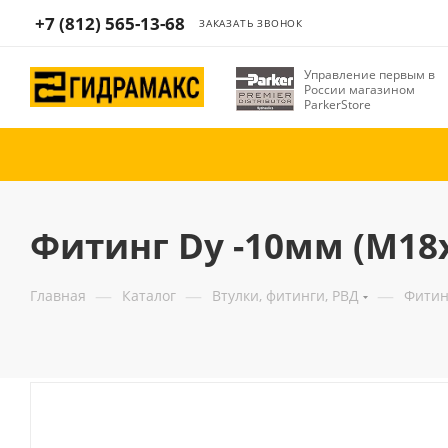
+7 (812) 565-13-68
ЗАКАЗАТЬ ЗВОНОК
Управление первым в
России магазином
ParkerStore
Фитинг Dу -10мм (М18
—
—
—
Главная
Каталог
Втулки, фитинги, РВД
Фитин