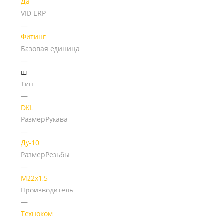
Да
VID ERP
—
Фитинг
Базовая единица
—
шт
Тип
—
DKL
РазмерРукава
—
Ду-10
РазмерРезьбы
—
М22х1,5
Производитель
—
Техноком