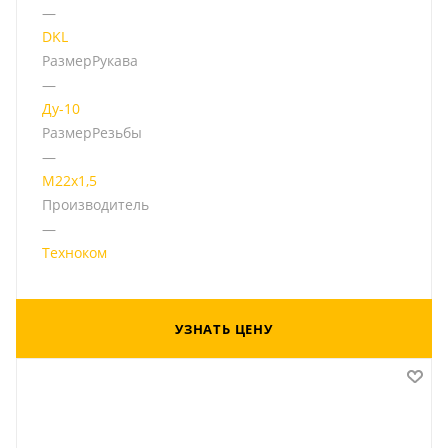
—
DKL
РазмерРукава
—
Ду-10
РазмерРезьбы
—
М22х1,5
Производитель
—
Техноком
УЗНАТЬ ЦЕНУ