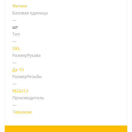
Фитинг
Базовая единица
—
шт
Тип
—
DKL
РазмерРукава
—
Ду-10
РазмерРезьбы
—
М22х1,5
Производитель
—
Техноком