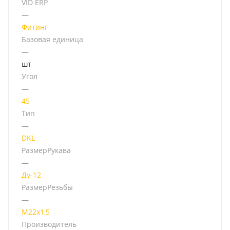
VID ERP
—
Фитинг
Базовая единица
—
шт
Угол
—
45
Тип
—
DKL
РазмерРукава
—
Ду-12
РазмерРезьбы
—
М22х1,5
Производитель