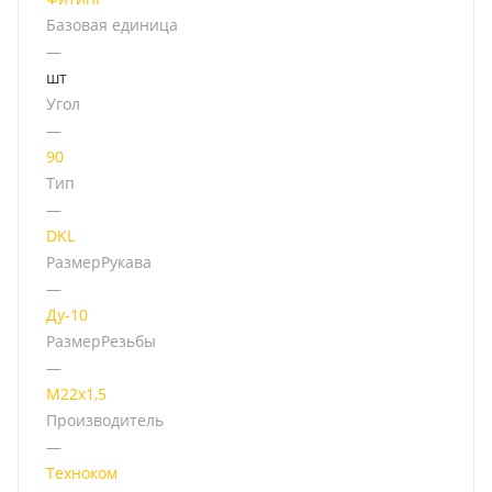
Базовая единица
—
шт
Угол
—
90
Тип
—
DKL
РазмерРукава
—
Ду-10
РазмерРезьбы
—
М22х1,5
Производитель
—
Техноком