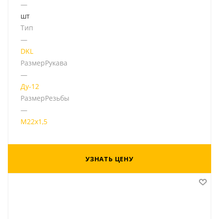
—
шт
Тип
—
DKL
РазмерРукава
—
Ду-12
РазмерРезьбы
—
М22х1,5
УЗНАТЬ ЦЕНУ