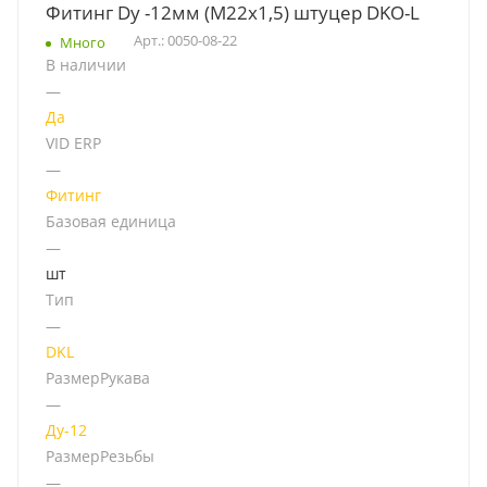
Фитинг Dу -12мм (М22х1,5) штуцер DKO-L
Арт.: 0050-08-22
Много
В наличии
—
Да
VID ERP
—
Фитинг
Базовая единица
—
шт
Тип
—
DKL
РазмерРукава
—
Ду-12
РазмерРезьбы
—