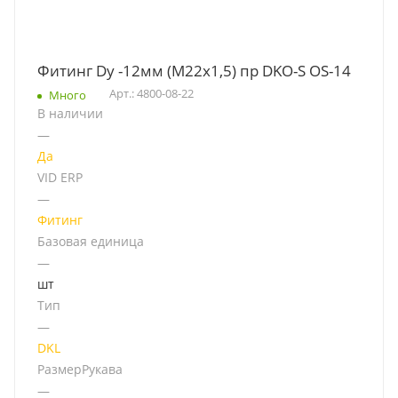
Фитинг Dу -12мм (М22х1,5) пр DKO-S OS-14
Арт.: 4800-08-22
Много
В наличии
—
Да
VID ERP
—
Фитинг
Базовая единица
—
шт
Тип
—
DKL
РазмерРукава
—