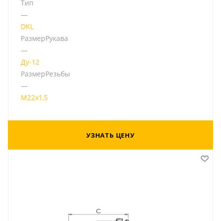
Тип
—
DKL
РазмерРукава
—
Ду-12
РазмерРезьбы
—
М22х1,5
УЗНАТЬ ЦЕНУ