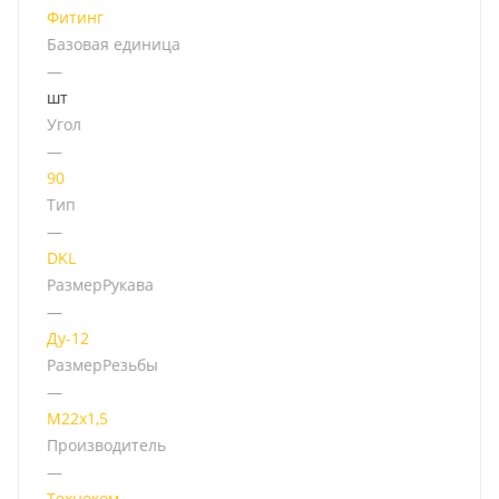
Фитинг
Базовая единица
—
шт
Угол
—
90
Тип
—
DKL
РазмерРукава
—
Ду-12
РазмерРезьбы
—
М22х1,5
Производитель
—
Техноком