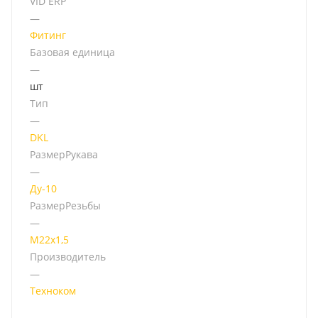
VID ERP
—
Фитинг
Базовая единица
—
шт
Тип
—
DKL
РазмерРукава
—
Ду-10
РазмерРезьбы
—
М22х1,5
Производитель
—
Техноком