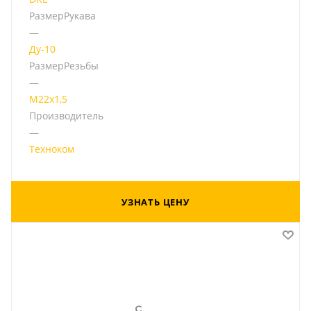
РазмерРукава
—
Ду-10
РазмерРезьбы
—
М22х1,5
Производитель
—
Техноком
УЗНАТЬ ЦЕНУ