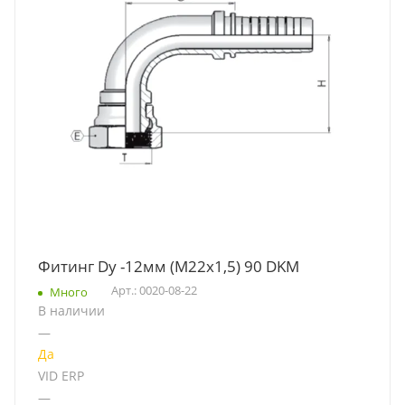
Фитинг Dу -12мм (М22х1,5) 90 DKM
Арт.: 0020-08-22
Много
В наличии
—
Да
VID ERP
—