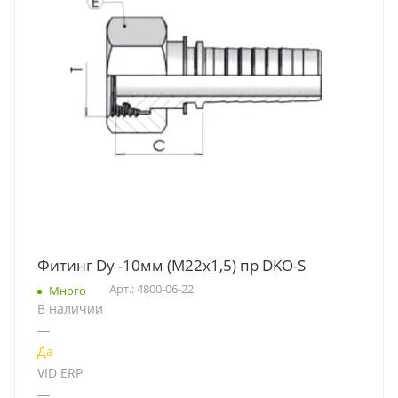
Фитинг Dу -10мм (М22х1,5) пр DKO-S
Арт.: 4800-06-22
Много
В наличии
—
Да
VID ERP
—