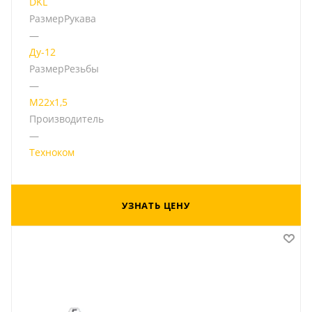
DKL
РазмерРукава
—
Ду-12
РазмерРезьбы
—
М22х1,5
Производитель
—
Техноком
УЗНАТЬ ЦЕНУ