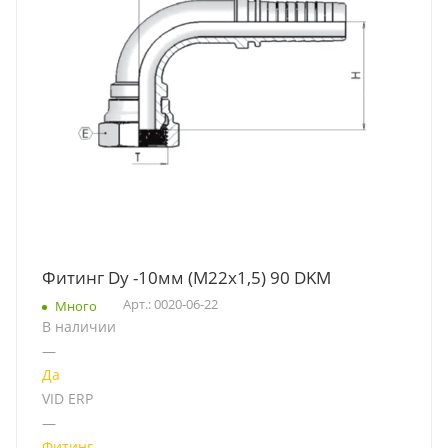
Фитинг Dу -10мм (М22х1,5) 90 DKM
Арт.: 0020-06-22
Много
В наличии
—
Да
VID ERP
—
Фитинг