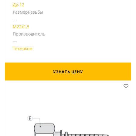
Ду-12
РазмерРезьбы
—
М22х1,5
Производитель
—
Техноком
УЗНАТЬ ЦЕНУ