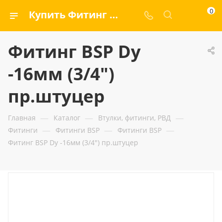
0
Купить Фитинг BSP Dу -16мм (3/4") пр.штуцер — ООО «ГИДРАМАКС»
Фитинг BSP Dу
-16мм (3/4")
пр.штуцер
—
—
—
Главная
Каталог
Втулки, фитинги, РВД
—
—
—
Фитинги
Фитинги BSP
Фитинги BSP
Фитинг BSP Dу -16мм (3/4") пр.штуцер