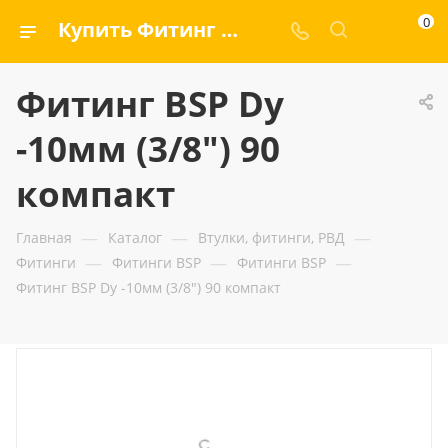
0
Купить Фитинг BSP Dу -10мм (3/8") 90 компакт — ООО «ГИДРАМАКС»
Фитинг BSP Dу
-10мм (3/8") 90
компакт
—
—
—
Главная
Каталог
Втулки, фитинги, РВД
—
—
—
Фитинги
Фитинги BSP
Фитинги BSP
Фитинг BSP Dу -10мм (3/8") 90 компакт