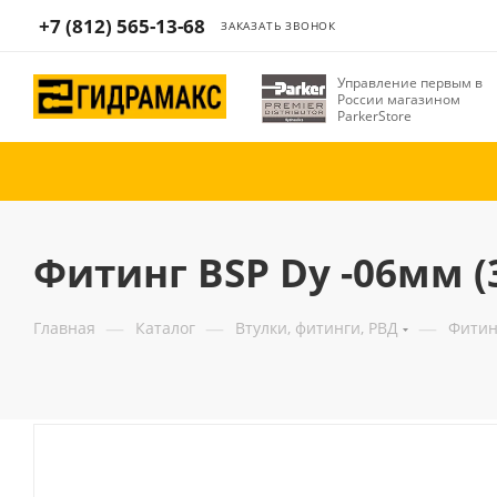
+7 (812) 565-13-68
ЗАКАЗАТЬ ЗВОНОК
Управление первым в
России магазином
ParkerStore
Фитинг BSP Dу -06мм (
—
—
—
Главная
Каталог
Втулки, фитинги, РВД
Фитин