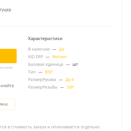
штуцер
Характеристики
В наличии
—
Да
VID ERP
—
Фитинг
Базовая единица
—
шт
уточнят
Тип
—
BSP
РазмерРукава
—
Ду-6
очняйте
РазмерРезьбы
—
3/8"
ОПРОС
тся в стоимость заказа и оплачивается отдельно.