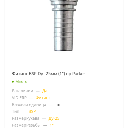
Фитинг BSP Dy -25мм (1") пр Parker
Много
В наличии
—
Да
VID ERP
—
Фитинг
Базовая единица
—
шт
Тип
—
BSP
РазмерРукава
—
Ду-25
РазмерРезьбы
—
1"