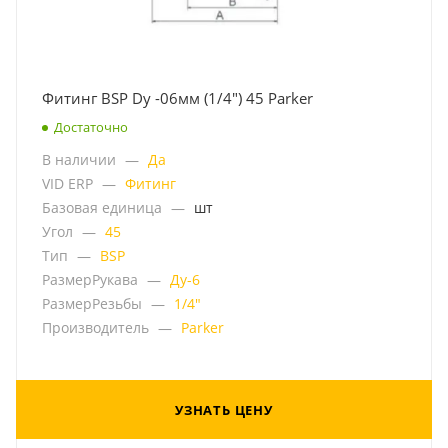
Фитинг BSP Dy -06мм (1/4") 45 Parker
Достаточно
В наличии
—
Да
VID ERP
—
Фитинг
Базовая единица
—
шт
Угол
—
45
Тип
—
BSP
РазмерРукава
—
Ду-6
РазмерРезьбы
—
1/4"
Производитель
—
Parker
УЗНАТЬ ЦЕНУ