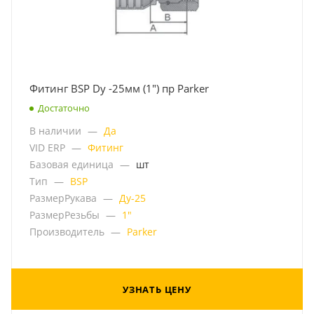
Фитинг BSP Dy -25мм (1") пр Parker
Достаточно
В наличии
—
Да
VID ERP
—
Фитинг
Базовая единица
—
шт
Тип
—
BSP
РазмерРукава
—
Ду-25
РазмерРезьбы
—
1"
Производитель
—
Parker
УЗНАТЬ ЦЕНУ