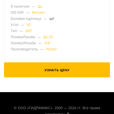
В наличии
—
Да
VID ERP
—
Фитинг
Базовая единица
—
шт
Угол
—
45
Тип
—
BSP
РазмерРукава
—
Ду-20
РазмерРезьбы
—
3/4"
Производитель
—
Parker
УЗНАТЬ ЦЕНУ
© ООО «ГИДРАМАКС». 2009 — 2026 гг. Все права
защищены.