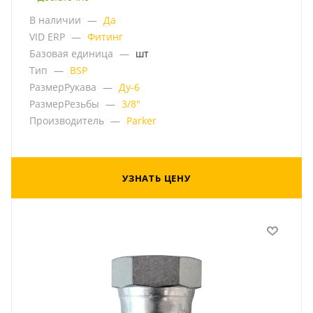
В наличии
—
Да
VID ERP
—
Фитинг
Базовая единица
—
шт
Тип
—
BSP
РазмерРукава
—
Ду-6
РазмерРезьбы
—
3/8"
Производитель
—
Parker
УЗНАТЬ ЦЕНУ